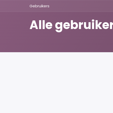
Overslaan naar inhoud
Gebruikers
Alle gebruike