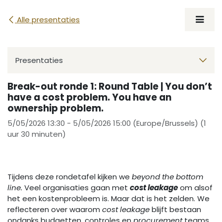
Overslaan naar inhoud
Alle presentaties
Presentaties
Break-out ronde 1: Round Table | You don’t
have a cost problem. You have an
ownership problem.
5/05/2026 13:30
-
5/05/2026 15:00
(
Europe/Brussels
) (
1
uur 30 minuten
)
Tijdens deze rondetafel kijken we
beyond the bottom
line.
Veel organisaties gaan met
cost leakage
om alsof
het een kostenprobleem is. Maar dat is het zelden. We
reflecteren over waarom
cost leakage
blijft bestaan
ondanks budgetten, controles en
procurement
teams.